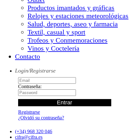
Productos imantados y gráficas
Relojes y estaciones meteorológicas
Salud, deportes, aseo y farmacia
Textil, casual y sport
Trofeos y Conmemoraciones
Vinos y Coctelería
Contacto
Login/Registrarse
Contraseña:
Registrarse
¿Olvidó su contraseña?
(+34) 968 320 046
cifra@cifra.es