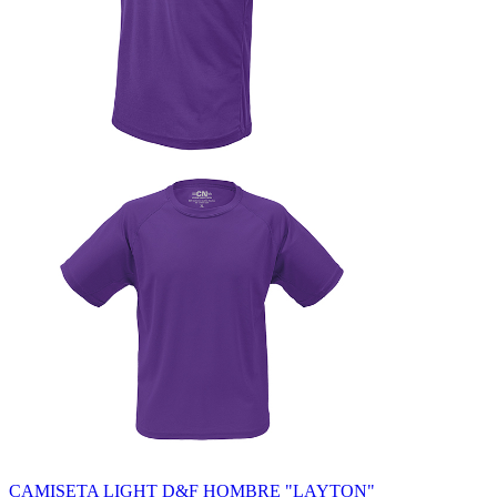
CAMISETA LIGHT D&F HOMBRE "LAYTON"