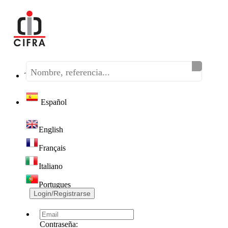
Teléfono:
(+34) 968 320 046
Español
English
Français
Italiano
Portugues
Login/Registrarse
Contraseña: