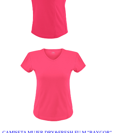
CAMISETA MUJER DRY&FRESH FU M "BAYGOR"