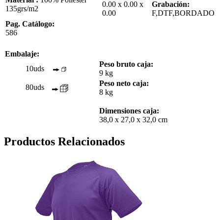
0.00 x 0.00 x
Grabación:
135grs/m2
0.00
F,DTF,BORDADO
Pag. Catálogo:
586
Embalaje:
Peso bruto caja:
10uds
9 kg
Peso neto caja:
80uds
8 kg
Dimensiones caja:
38,0 x 27,0 x 32,0 cm
Productos Relacionados