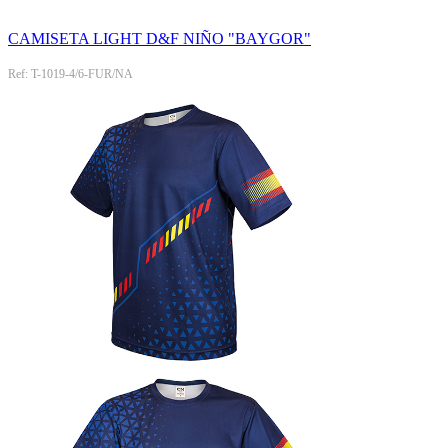
CAMISETA LIGHT D&F NIÑO "BAYGOR"
Ref: T-1019-4/6-FUR/NA