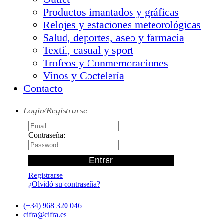
Productos imantados y gráficas
Relojes y estaciones meteorológicas
Salud, deportes, aseo y farmacia
Textil, casual y sport
Trofeos y Conmemoraciones
Vinos y Coctelería
Contacto
Login/Registrarse
Contraseña:
Registrarse
¿Olvidó su contraseña?
(+34) 968 320 046
cifra@cifra.es