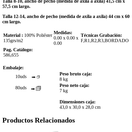
Talla 8-10, ancho de pecho (medida de axila a axila) 41,5 cm x
57,5 cm largo.
Talla 12-14, ancho de pecho (medida de axila a axila) 44 cm x 60
cm largo.
Medidas:
Material :
100% Poliéster
Técnicas Grabación:
0.00 x 0.00 x
135grs/m2
F,R1,R2,R3,BORDADO
0.00
Pag. Catálogo:
586,655
Embalaje:
Peso bruto caja:
10uds
8 kg
Peso neto caja:
80uds
7 kg
Dimensiones caja:
43,0 x 30,0 x 28,0 cm
Productos Relacionados