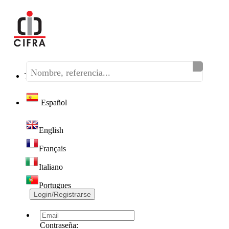
Teléfono:
(+34) 968 320 046
Español
English
Français
Italiano
Portugues
Login/Registrarse
Contraseña: