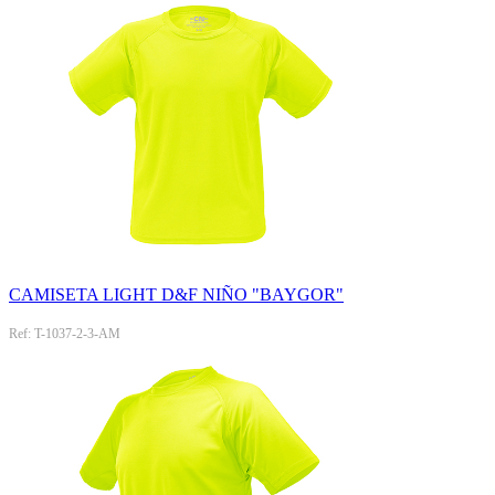
CAMISETA LIGHT D&F NIÑO "BAYGOR"
Ref: T-1037-2-3-AM