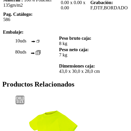
0.00 x 0.00 x
Grabación:
135grs/m2
0.00
F,DTF,BORDADO
Pag. Catálogo:
586
Embalaje:
Peso bruto caja:
10uds
8 kg
Peso neto caja:
80uds
7 kg
Dimensiones caja:
43,0 x 30,0 x 28,0 cm
Productos Relacionados