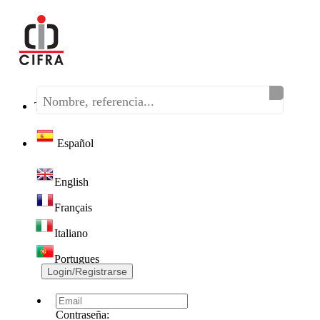
Teléfono:
(+34) 968 320 046
Español
English
Français
Italiano
Portugues
Login/Registrarse
Contraseña: