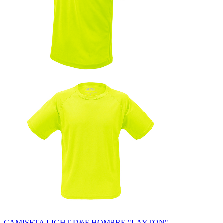
CAMISETA LIGHT D&F HOMBRE "LAYTON"