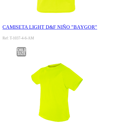
CAMISETA LIGHT D&F NIÑO "BAYGOR"
Ref: T-1037-4-6-AM