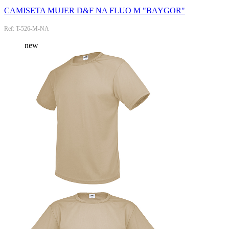
CAMISETA MUJER D&F NA FLUO M "BAYGOR"
Ref: T-526-M-NA
new