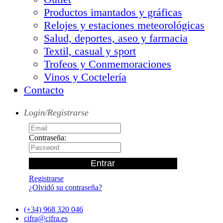
Productos imantados y gráficas
Relojes y estaciones meteorológicas
Salud, deportes, aseo y farmacia
Textil, casual y sport
Trofeos y Conmemoraciones
Vinos y Coctelería
Contacto
Login/Registrarse
Contraseña:
Registrarse
¿Olvidó su contraseña?
(+34) 968 320 046
cifra@cifra.es