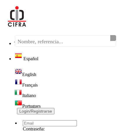
Teléfono:
(+34) 968 320 046
Español
English
Français
Italiano
Portugues
Login/Registrarse
Contraseña: