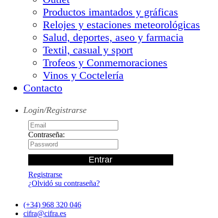
Productos imantados y gráficas
Relojes y estaciones meteorológicas
Salud, deportes, aseo y farmacia
Textil, casual y sport
Trofeos y Conmemoraciones
Vinos y Coctelería
Contacto
Login/Registrarse
Contraseña:
Registrarse
¿Olvidó su contraseña?
(+34) 968 320 046
cifra@cifra.es