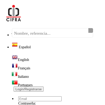
Teléfono:
(+34) 968 320 046
Español
English
Français
Italiano
Portugues
Login/Registrarse
Contraseña: