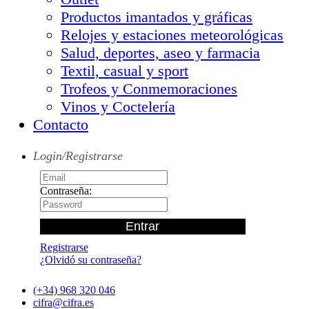
Productos imantados y gráficas
Relojes y estaciones meteorológicas
Salud, deportes, aseo y farmacia
Textil, casual y sport
Trofeos y Conmemoraciones
Vinos y Coctelería
Contacto
Login/Registrarse
Contraseña:
Registrarse
¿Olvidó su contraseña?
(+34) 968 320 046
cifra@cifra.es