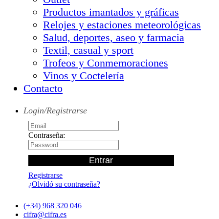
Productos imantados y gráficas
Relojes y estaciones meteorológicas
Salud, deportes, aseo y farmacia
Textil, casual y sport
Trofeos y Conmemoraciones
Vinos y Coctelería
Contacto
Login/Registrarse
Contraseña:
Registrarse
¿Olvidó su contraseña?
(+34) 968 320 046
cifra@cifra.es