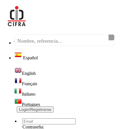
Teléfono:
(+34) 968 320 046
Español
English
Français
Italiano
Portugues
Login/Registrarse
Contraseña: