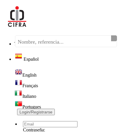
Teléfono:
(+34) 968 320 046
Español
English
Français
Italiano
Portugues
Login/Registrarse
Contraseña: