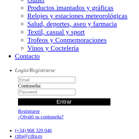
Productos imantados y gráficas
Relojes y estaciones meteorológicas
Salud, deportes, aseo y farmacia
Textil, casual y sport
Trofeos y Conmemoraciones
Vinos y Coctelería
Contacto
Login/Registrarse
Contraseña:
Registrarse
¿Olvidó su contraseña?
(+34) 968 320 046
cifra@cifra.es