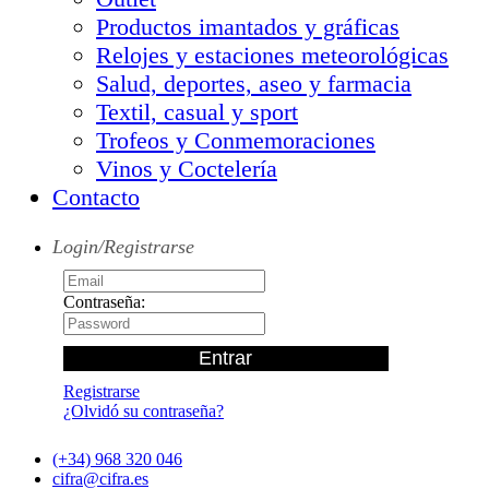
Productos imantados y gráficas
Relojes y estaciones meteorológicas
Salud, deportes, aseo y farmacia
Textil, casual y sport
Trofeos y Conmemoraciones
Vinos y Coctelería
Contacto
Login/Registrarse
Contraseña:
Registrarse
¿Olvidó su contraseña?
(+34) 968 320 046
cifra@cifra.es