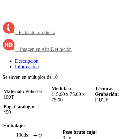
Ficha del producto
Imagen en Alta Definición
Descripción
Información
Se sirven en múltiplos de 10
Medidas:
Técnicas
Material :
Poliester
115.00 x 75.00 x
Grabación:
190T
75.00
F,DTF
Pag. Catálogo:
450
Embalaje:
Peso bruto caja:
10uds
9 kg