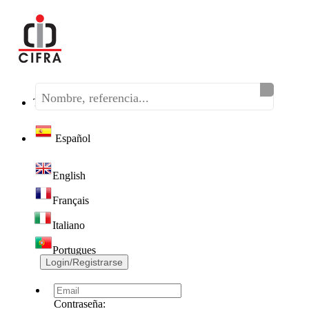
Teléfono:
(+34) 968 320 046
Español
English
Français
Italiano
Portugues
Login/Registrarse
Contraseña: