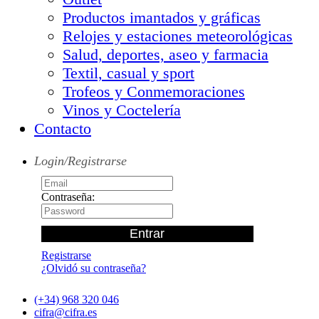
Productos imantados y gráficas
Relojes y estaciones meteorológicas
Salud, deportes, aseo y farmacia
Textil, casual y sport
Trofeos y Conmemoraciones
Vinos y Coctelería
Contacto
Login/Registrarse
Contraseña:
Registrarse
¿Olvidó su contraseña?
(+34) 968 320 046
cifra@cifra.es