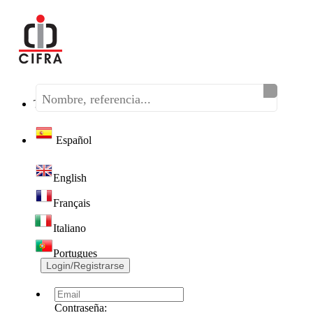
Teléfono:
(+34) 968 320 046
Español
English
Français
Italiano
Portugues
Login/Registrarse
Contraseña: