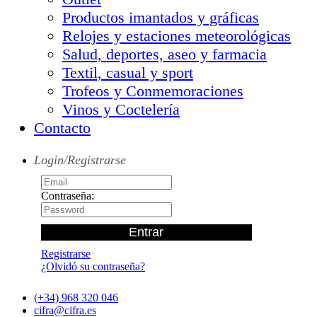
Productos imantados y gráficas
Relojes y estaciones meteorológicas
Salud, deportes, aseo y farmacia
Textil, casual y sport
Trofeos y Conmemoraciones
Vinos y Coctelería
Contacto
Login/Registrarse
Contraseña:
Registrarse
¿Olvidó su contraseña?
(+34) 968 320 046
cifra@cifra.es