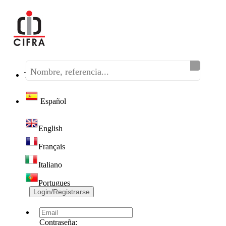
Teléfono:
(+34) 968 320 046
Español
English
Français
Italiano
Portugues
Login/Registrarse
Contraseña: