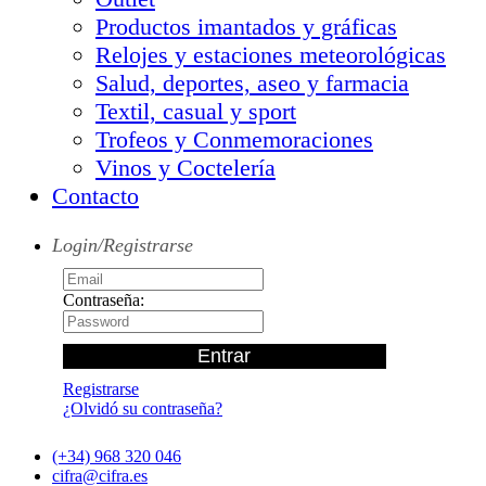
Productos imantados y gráficas
Relojes y estaciones meteorológicas
Salud, deportes, aseo y farmacia
Textil, casual y sport
Trofeos y Conmemoraciones
Vinos y Coctelería
Contacto
Login/Registrarse
Contraseña:
Registrarse
¿Olvidó su contraseña?
(+34) 968 320 046
cifra@cifra.es