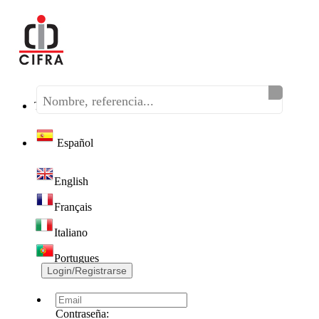
Teléfono:
(+34) 968 320 046
Español
English
Français
Italiano
Portugues
Login/Registrarse
Contraseña: