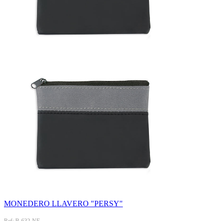
MONEDERO LLAVERO "PERSY"
Ref: B-632-NE