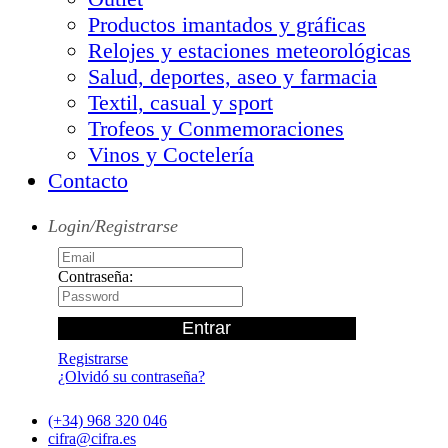
Productos imantados y gráficas
Relojes y estaciones meteorológicas
Salud, deportes, aseo y farmacia
Textil, casual y sport
Trofeos y Conmemoraciones
Vinos y Coctelería
Contacto
Login/Registrarse
Contraseña:
Registrarse
¿Olvidó su contraseña?
(+34) 968 320 046
cifra@cifra.es