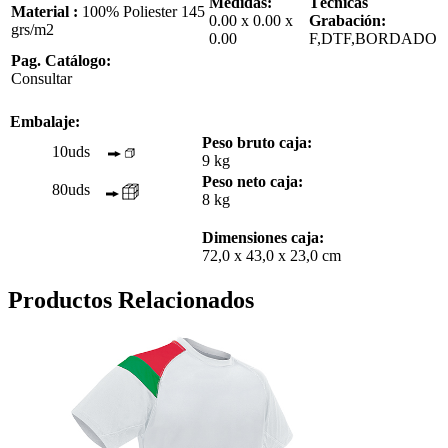
Medidas:
Técnicas
Material :
100% Poliester 145
0.00 x 0.00 x
Grabación:
grs/m2
0.00
F,DTF,BORDADO
Pag. Catálogo:
Consultar
Embalaje:
Peso bruto caja:
10uds
9 kg
Peso neto caja:
80uds
8 kg
Dimensiones caja:
72,0 x 43,0 x 23,0 cm
Productos Relacionados