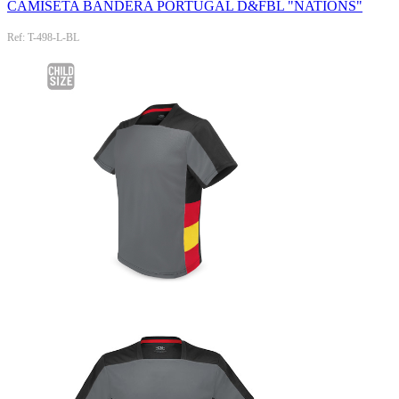
CAMISETA BANDERA PORTUGAL D&FBL "NATIONS"
Ref: T-498-L-BL