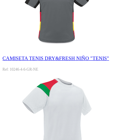
CAMISETA TENIS DRY&FRESH NIÑO "TENIS"
Ref: 10246-4-6-GR-NE