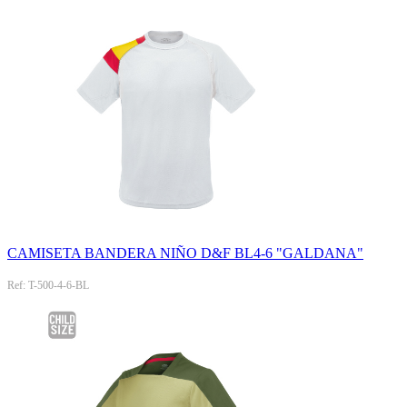
CAMISETA BANDERA NIÑO D&F BL4-6 "GALDANA"
Ref: T-500-4-6-BL