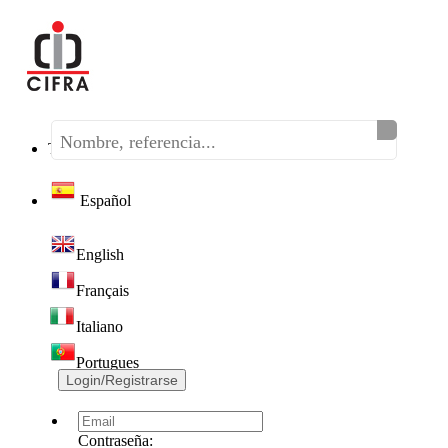
Teléfono:
(+34) 968 320 046
Español
English
Français
Italiano
Portugues
Login/Registrarse
Contraseña: