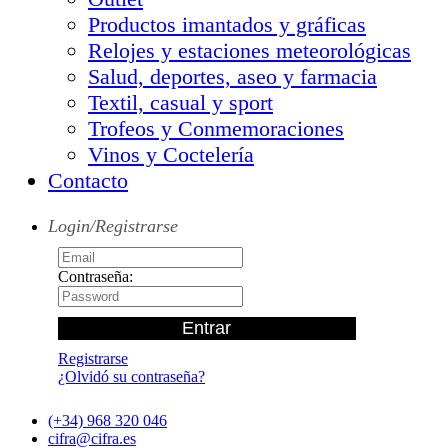
Productos imantados y gráficas
Relojes y estaciones meteorológicas
Salud, deportes, aseo y farmacia
Textil, casual y sport
Trofeos y Conmemoraciones
Vinos y Coctelería
Contacto
Login/Registrarse
Contraseña:
Registrarse
¿Olvidó su contraseña?
(+34) 968 320 046
cifra@cifra.es