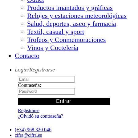
Productos imantados y gráficas
Relojes y estaciones meteorológicas
Salud, deportes, aseo y farmacia
Textil, casual y sport
Trofeos y Conmemoraciones
Vinos y Coctelería
Contacto
Login/Registrarse
Contraseña:
Registrarse
¿Olvidó su contraseña?
(+34) 968 320 046
cifra@cifra.es