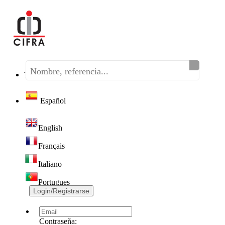
Teléfono:
(+34) 968 320 046
Español
English
Français
Italiano
Portugues
Login/Registrarse
Contraseña: