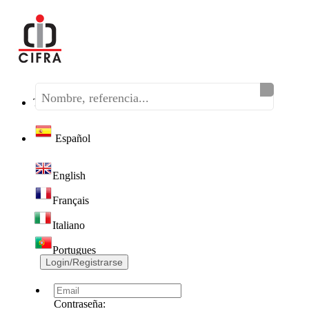
Teléfono:
(+34) 968 320 046
Español
English
Français
Italiano
Portugues
Login/Registrarse
Contraseña: