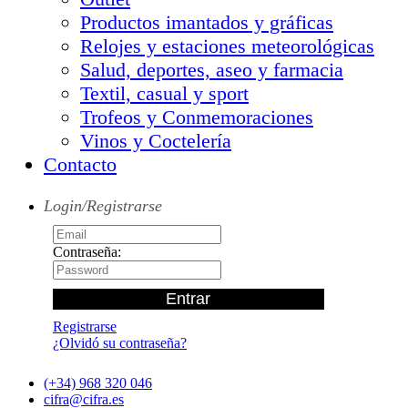
Productos imantados y gráficas
Relojes y estaciones meteorológicas
Salud, deportes, aseo y farmacia
Textil, casual y sport
Trofeos y Conmemoraciones
Vinos y Coctelería
Contacto
Login/Registrarse
Contraseña:
Registrarse
¿Olvidó su contraseña?
(+34) 968 320 046
cifra@cifra.es