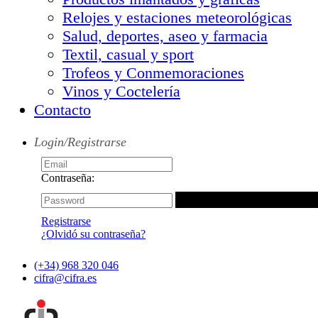
Relojes y estaciones meteorológicas
Salud, deportes, aseo y farmacia
Textil, casual y sport
Trofeos y Conmemoraciones
Vinos y Coctelería
Contacto
Login/Registrarse
Contraseña:
Registrarse
¿Olvidó su contraseña?
(+34) 968 320 046
cifra@cifra.es