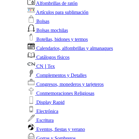
Alfombrillas de ratón
Artículos para sublimación
Bolsas
Bolsas mochilas
Botellas, bidones y termos
Calendarios, alfombrillas y almanaques
Catálogos físicos
CN❘Tex
Complementos y Detalles
Congresos, monederos y tarjeteros
Conmemoraciones Religiosas
Display Rapid
Electrónica
Escritura
Eventos, fiestas y verano
Gorras y Sombreros