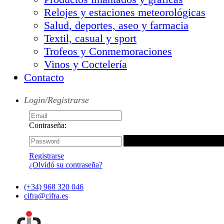
Relojes y estaciones meteorológicas
Salud, deportes, aseo y farmacia
Textil, casual y sport
Trofeos y Conmemoraciones
Vinos y Coctelería
Contacto
Login/Registrarse
Contraseña:
Registrarse
¿Olvidó su contraseña?
(+34) 968 320 046
cifra@cifra.es