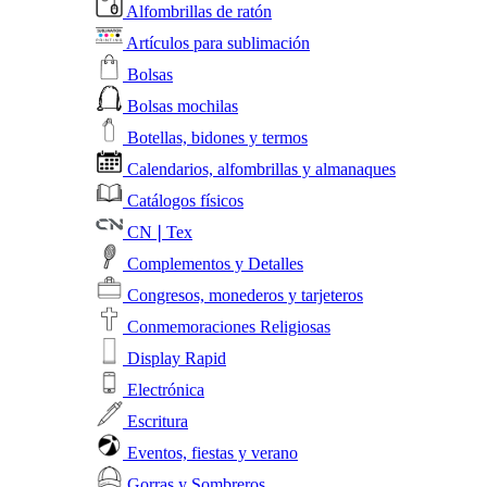
Alfombrillas de ratón
Artículos para sublimación
Bolsas
Bolsas mochilas
Botellas, bidones y termos
Calendarios, alfombrillas y almanaques
Catálogos físicos
CN❘Tex
Complementos y Detalles
Congresos, monederos y tarjeteros
Conmemoraciones Religiosas
Display Rapid
Electrónica
Escritura
Eventos, fiestas y verano
Gorras y Sombreros