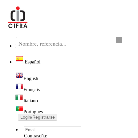
Teléfono:
(+34) 968 320 046
Español
English
Français
Italiano
Portugues
Login/Registrarse
Contraseña: