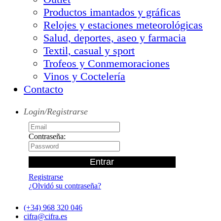
Productos imantados y gráficas
Relojes y estaciones meteorológicas
Salud, deportes, aseo y farmacia
Textil, casual y sport
Trofeos y Conmemoraciones
Vinos y Coctelería
Contacto
Login/Registrarse
Contraseña:
Registrarse
¿Olvidó su contraseña?
(+34) 968 320 046
cifra@cifra.es