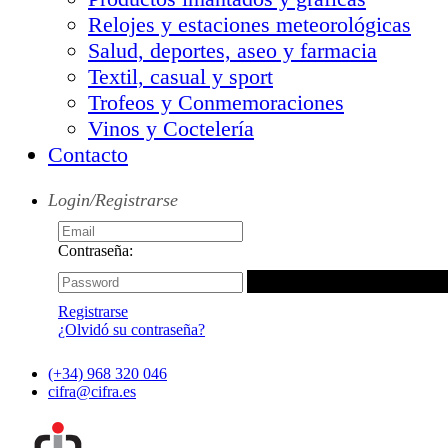
Relojes y estaciones meteorológicas
Salud, deportes, aseo y farmacia
Textil, casual y sport
Trofeos y Conmemoraciones
Vinos y Coctelería
Contacto
Login/Registrarse
Contraseña:
Registrarse
¿Olvidó su contraseña?
(+34) 968 320 046
cifra@cifra.es