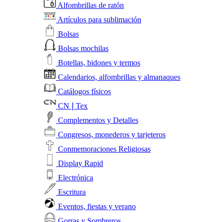
Alfombrillas de ratón
Artículos para sublimación
Bolsas
Bolsas mochilas
Botellas, bidones y termos
Calendarios, alfombrillas y almanaques
Catálogos físicos
CN❘Tex
Complementos y Detalles
Congresos, monederos y tarjeteros
Conmemoraciones Religiosas
Display Rapid
Electrónica
Escritura
Eventos, fiestas y verano
Gorras y Sombreros