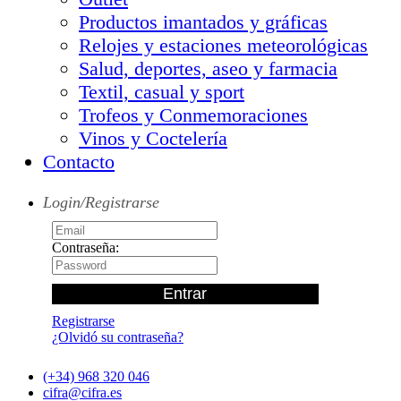
Productos imantados y gráficas
Relojes y estaciones meteorológicas
Salud, deportes, aseo y farmacia
Textil, casual y sport
Trofeos y Conmemoraciones
Vinos y Coctelería
Contacto
Login/Registrarse
Contraseña:
Registrarse
¿Olvidó su contraseña?
(+34) 968 320 046
cifra@cifra.es