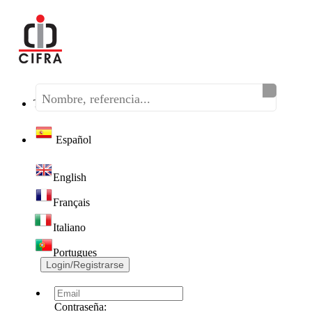
Teléfono:
(+34) 968 320 046
Español
English
Français
Italiano
Portugues
Login/Registrarse
Contraseña: