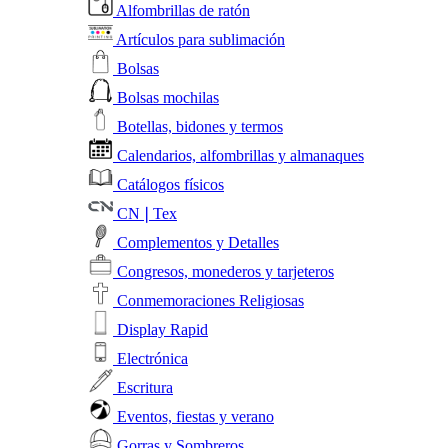
Alfombrillas de ratón
Artículos para sublimación
Bolsas
Bolsas mochilas
Botellas, bidones y termos
Calendarios, alfombrillas y almanaques
Catálogos físicos
CN❘Tex
Complementos y Detalles
Congresos, monederos y tarjeteros
Conmemoraciones Religiosas
Display Rapid
Electrónica
Escritura
Eventos, fiestas y verano
Gorras y Sombreros