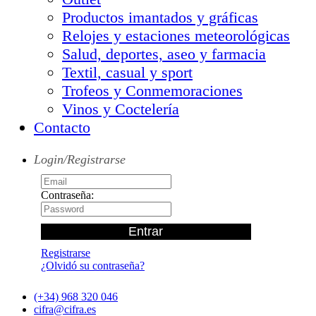
Productos imantados y gráficas
Relojes y estaciones meteorológicas
Salud, deportes, aseo y farmacia
Textil, casual y sport
Trofeos y Conmemoraciones
Vinos y Coctelería
Contacto
Login/Registrarse
Contraseña:
Registrarse
¿Olvidó su contraseña?
(+34) 968 320 046
cifra@cifra.es