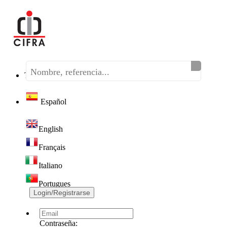
Teléfono:
(+34) 968 320 046
Español
English
Français
Italiano
Portugues
Login/Registrarse
Contraseña: