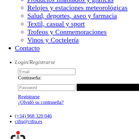
Relojes y estaciones meteorológicas
Salud, deportes, aseo y farmacia
Textil, casual y sport
Trofeos y Conmemoraciones
Vinos y Coctelería
Contacto
Login/Registrarse
Contraseña:
Registrarse
¿Olvidó su contraseña?
(+34) 968 320 046
cifra@cifra.es