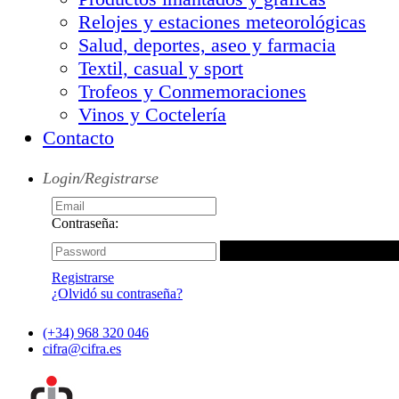
Relojes y estaciones meteorológicas
Salud, deportes, aseo y farmacia
Textil, casual y sport
Trofeos y Conmemoraciones
Vinos y Coctelería
Contacto
Login/Registrarse
Contraseña:
Registrarse
¿Olvidó su contraseña?
(+34) 968 320 046
cifra@cifra.es