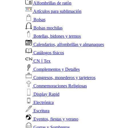
Alfombrillas de ratón
Artículos para sublimación
Bolsas
Bolsas mochilas
Botellas, bidones y termos
Calendarios, alfombrillas y almanaques
Catálogos físicos
CN❘Tex
Complementos y Detalles
Congresos, monederos y tarjeteros
Conmemoraciones Religiosas
Display Rapid
Electrónica
Escritura
Eventos, fiestas y verano
Gorras y Sombreros