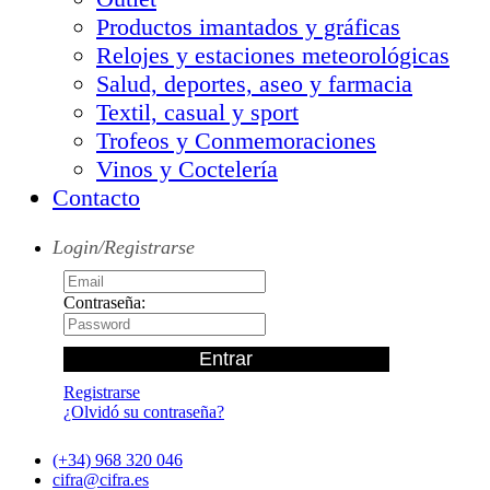
Productos imantados y gráficas
Relojes y estaciones meteorológicas
Salud, deportes, aseo y farmacia
Textil, casual y sport
Trofeos y Conmemoraciones
Vinos y Coctelería
Contacto
Login/Registrarse
Contraseña:
Registrarse
¿Olvidó su contraseña?
(+34) 968 320 046
cifra@cifra.es