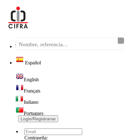
Teléfono:
(+34) 968 320 046
Español
English
Français
Italiano
Portugues
Login/Registrarse
Contraseña: