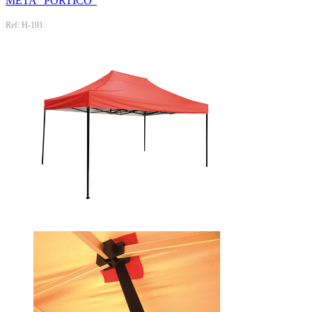
META "PÓRTICO"
Ref: H-191