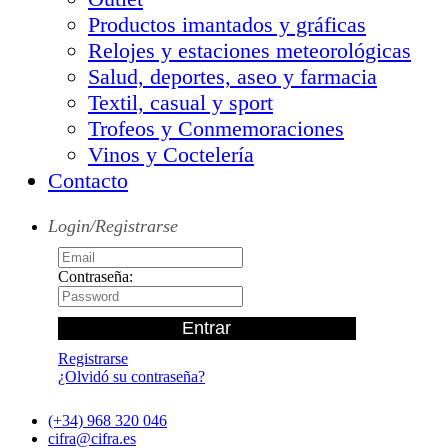
Productos imantados y gráficas
Relojes y estaciones meteorológicas
Salud, deportes, aseo y farmacia
Textil, casual y sport
Trofeos y Conmemoraciones
Vinos y Coctelería
Contacto
Login/Registrarse
Contraseña:
Registrarse
¿Olvidó su contraseña?
(+34) 968 320 046
cifra@cifra.es