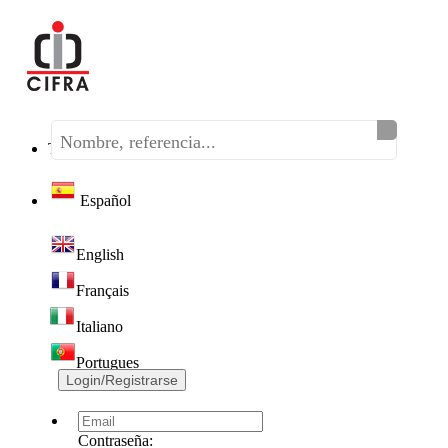
Teléfono:
(+34) 968 320 046
Español
English
Français
Italiano
Portugues
Login/Registrarse
Contraseña: