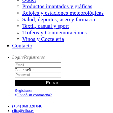
Productos imantados y gráficas
Relojes y estaciones meteorológicas
Salud, deportes, aseo y farmacia
Textil, casual y sport
Trofeos y Conmemoraciones
Vinos y Coctelería
Contacto
Login/Registrarse
Contraseña:
Registrarse
¿Olvidó su contraseña?
(+34) 968 320 046
cifra@cifra.es