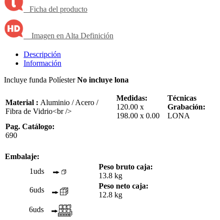
Ficha del producto
Imagen en Alta Definición
Descripción
Información
Incluye funda Políester
No incluye lona
Medidas:
Técnicas
Material :
Aluminio / Acero /
120.00 x
Grabación:
Fibra de Vidrio<br />
198.00 x 0.00
LONA
Pag. Catálogo:
690
Embalaje:
Peso bruto caja:
1uds
13.8 kg
Peso neto caja:
6uds
12.8 kg
6uds