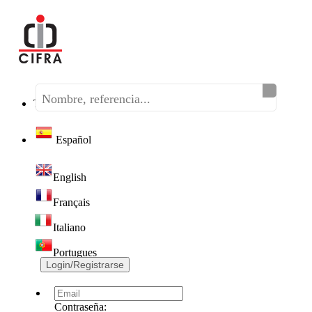
Teléfono:
(+34) 968 320 046
Español
English
Français
Italiano
Portugues
Login/Registrarse
Contraseña: