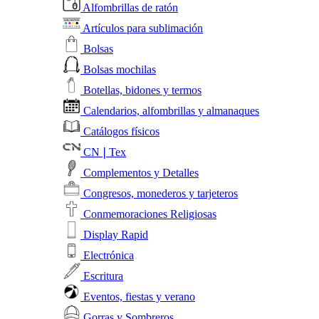
Alfombrillas de ratón
Artículos para sublimación
Bolsas
Bolsas mochilas
Botellas, bidones y termos
Calendarios, alfombrillas y almanaques
Catálogos físicos
CN❘Tex
Complementos y Detalles
Congresos, monederos y tarjeteros
Conmemoraciones Religiosas
Display Rapid
Electrónica
Escritura
Eventos, fiestas y verano
Gorras y Sombreros