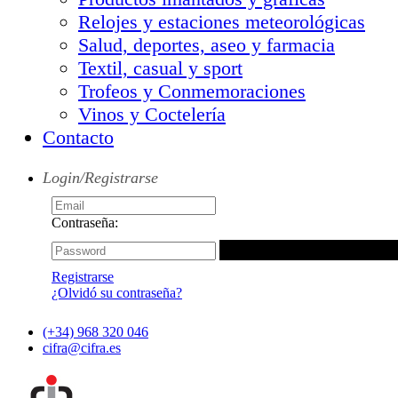
Relojes y estaciones meteorológicas
Salud, deportes, aseo y farmacia
Textil, casual y sport
Trofeos y Conmemoraciones
Vinos y Coctelería
Contacto
Login/Registrarse
Contraseña:
Registrarse
¿Olvidó su contraseña?
(+34) 968 320 046
cifra@cifra.es