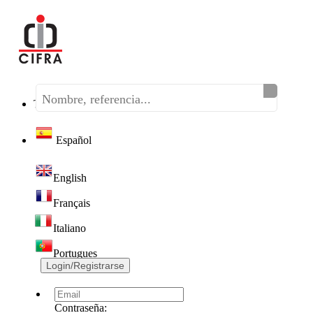
Teléfono:
(+34) 968 320 046
Español
English
Français
Italiano
Portugues
Login/Registrarse
Contraseña: