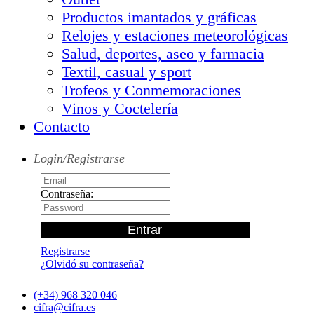
Productos imantados y gráficas
Relojes y estaciones meteorológicas
Salud, deportes, aseo y farmacia
Textil, casual y sport
Trofeos y Conmemoraciones
Vinos y Coctelería
Contacto
Login/Registrarse
Contraseña:
Registrarse
¿Olvidó su contraseña?
(+34) 968 320 046
cifra@cifra.es