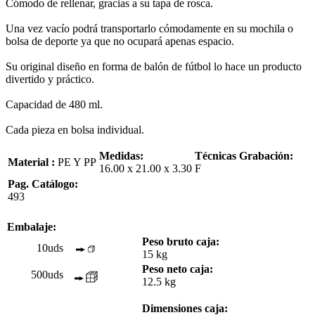
Cómodo de rellenar, gracias a su tapa de rosca.
Una vez vacío podrá transportarlo cómodamente en su mochila o
bolsa de deporte ya que no ocupará apenas espacio.
Su original diseño en forma de balón de fútbol lo hace un producto
divertido y práctico.
Capacidad de 480 ml.
Cada pieza en bolsa individual.
Medidas:
Técnicas Grabación:
Material :
PE Y PP
16.00 x 21.00 x 3.30
F
Pag. Catálogo:
493
Embalaje:
Peso bruto caja:
10uds
15 kg
Peso neto caja:
500uds
12.5 kg
Dimensiones caja: