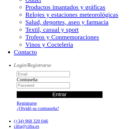
Productos imantados y gráficas
Relojes y estaciones meteorológicas
Salud, deportes, aseo y farmacia
Textil, casual y sport
Trofeos y Conmemoraciones
Vinos y Coctelería
Contacto
Login/Registrarse
Contraseña:
Registrarse
¿Olvidó su contraseña?
(+34) 968 320 046
cifra@cifra.es