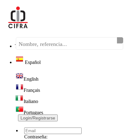
Teléfono:
(+34) 968 320 046
Español
English
Français
Italiano
Portugues
Login/Registrarse
Contraseña: