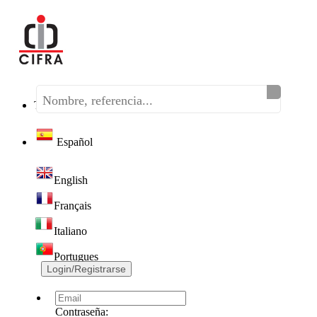
Teléfono:
(+34) 968 320 046
Español
English
Français
Italiano
Portugues
Login/Registrarse
Contraseña: