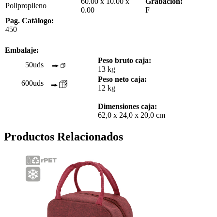
60.00 x 10.00 x
Grabación:
Polipropileno
0.00
F
Pag. Catálogo:
450
Embalaje:
Peso bruto caja:
50uds
13 kg
Peso neto caja:
600uds
12 kg
Dimensiones caja:
62,0 x 24,0 x 20,0 cm
Productos Relacionados