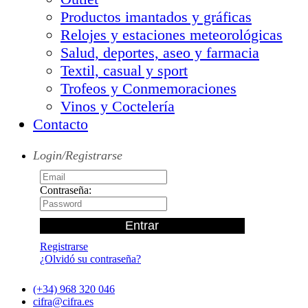
Productos imantados y gráficas
Relojes y estaciones meteorológicas
Salud, deportes, aseo y farmacia
Textil, casual y sport
Trofeos y Conmemoraciones
Vinos y Coctelería
Contacto
Login/Registrarse
Contraseña:
Registrarse
¿Olvidó su contraseña?
(+34) 968 320 046
cifra@cifra.es