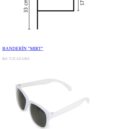
BANDERÍN "MIRT"
Ref: T-32-AZ-GRA