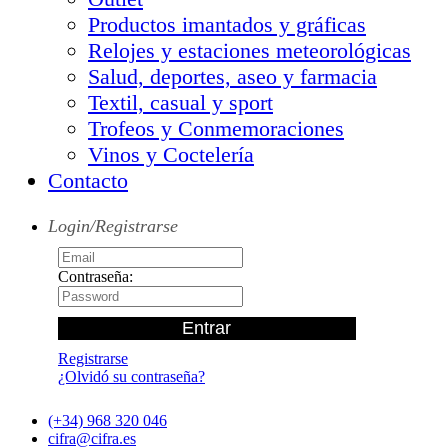
Productos imantados y gráficas
Relojes y estaciones meteorológicas
Salud, deportes, aseo y farmacia
Textil, casual y sport
Trofeos y Conmemoraciones
Vinos y Coctelería
Contacto
Login/Registrarse
Contraseña:
Registrarse
¿Olvidó su contraseña?
(+34) 968 320 046
cifra@cifra.es