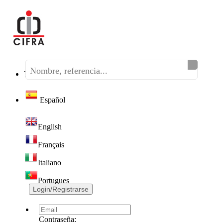
Teléfono:
(+34) 968 320 046
Español
English
Français
Italiano
Portugues
Login/Registrarse
Contraseña: