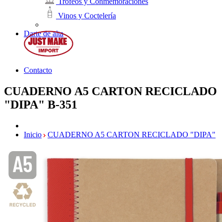
Trofeos y Conmemoraciones
Vinos y Coctelería
Darte de alta
Contacto
CUADERNO A5 CARTON RECICLADO
"DIPA"
B-351
Inicio
CUADERNO A5 CARTON RECICLADO "DIPA"