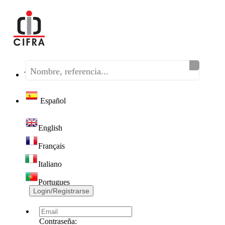
Teléfono:
(+34) 968 320 046
Español
English
Français
Italiano
Portugues
Login/Registrarse
Contraseña: