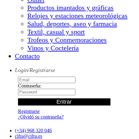
Productos imantados y gráficas
Relojes y estaciones meteorológicas
Salud, deportes, aseo y farmacia
Textil, casual y sport
Trofeos y Conmemoraciones
Vinos y Coctelería
Contacto
Login/Registrarse
Contraseña:
Registrarse
¿Olvidó su contraseña?
(+34) 968 320 046
cifra@cifra.es