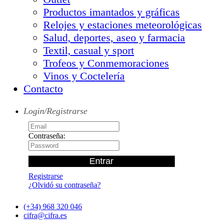
Productos imantados y gráficas
Relojes y estaciones meteorológicas
Salud, deportes, aseo y farmacia
Textil, casual y sport
Trofeos y Conmemoraciones
Vinos y Coctelería
Contacto
Login/Registrarse
Contraseña:
Registrarse
¿Olvidó su contraseña?
(+34) 968 320 046
cifra@cifra.es