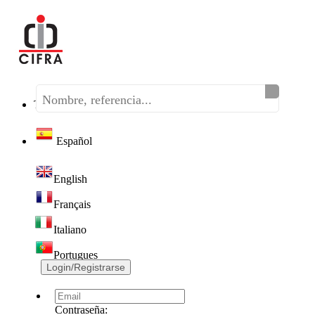
Teléfono:
(+34) 968 320 046
Español
English
Français
Italiano
Portugues
Login/Registrarse
Contraseña: