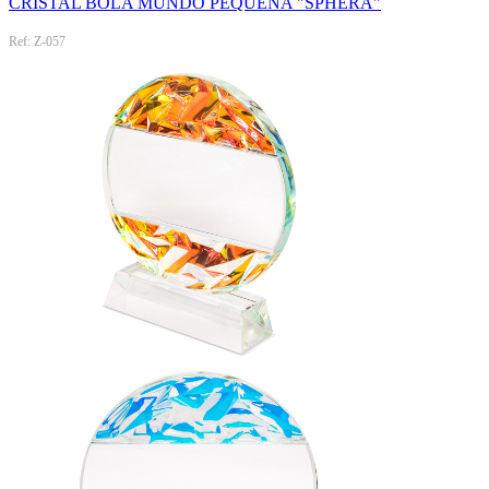
CRISTAL BOLA MUNDO PEQUEÑA "SPHERA"
Ref: Z-057