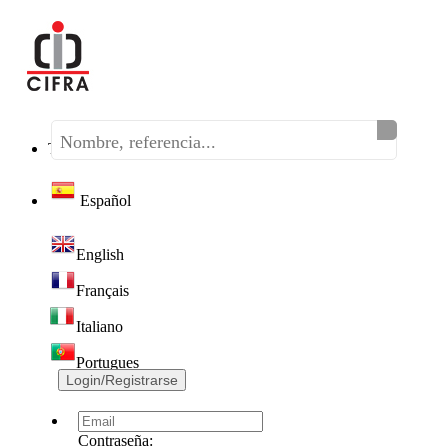
Teléfono:
(+34) 968 320 046
Español
English
Français
Italiano
Portugues
Login/Registrarse
Contraseña: