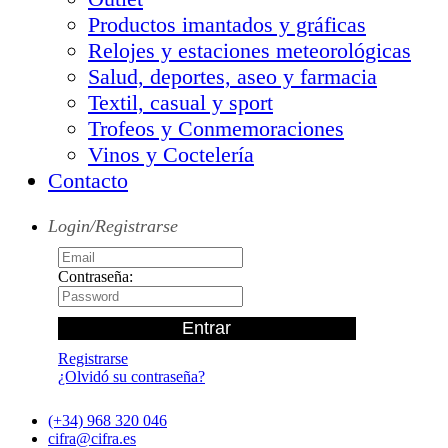
Productos imantados y gráficas
Relojes y estaciones meteorológicas
Salud, deportes, aseo y farmacia
Textil, casual y sport
Trofeos y Conmemoraciones
Vinos y Coctelería
Contacto
Login/Registrarse
Contraseña:
Registrarse
¿Olvidó su contraseña?
(+34) 968 320 046
cifra@cifra.es