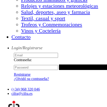
Relojes y estaciones meteorológicas
Salud, deportes, aseo y farmacia
Textil, casual y sport
Trofeos y Conmemoraciones
Vinos y Coctelería
Contacto
Login/Registrarse
Contraseña:
Registrarse
¿Olvidó su contraseña?
(+34) 968 320 046
cifra@cifra.es