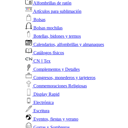
Alfombrillas de ratón
Artículos para sublimación
Bolsas
Bolsas mochilas
Botellas, bidones y termos
Calendarios, alfombrillas y almanaques
Catálogos físicos
CN❘Tex
Complementos y Detalles
Congresos, monederos y tarjeteros
Conmemoraciones Religiosas
Display Rapid
Electrónica
Escritura
Eventos, fiestas y verano
Gorras y Sombreros