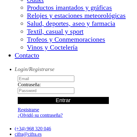
Productos imantados y gráficas
Relojes y estaciones meteorológicas
Salud, deportes, aseo y farmacia
Textil, casual y sport
Trofeos y Conmemoraciones
Vinos y Coctelería
Contacto
Login/Registrarse
Contraseña:
Registrarse
¿Olvidó su contraseña?
(+34) 968 320 046
cifra@cifra.es