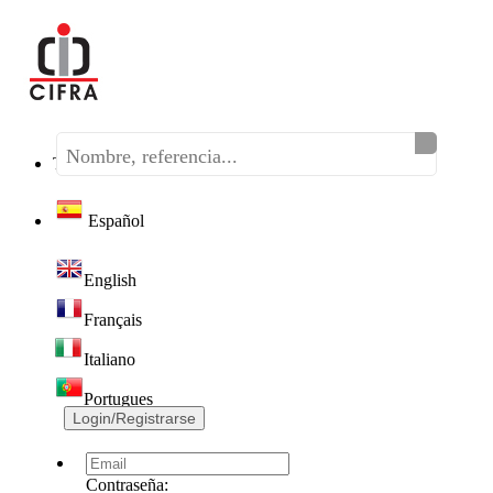
Teléfono:
(+34) 968 320 046
Español
English
Français
Italiano
Portugues
Login/Registrarse
Contraseña: