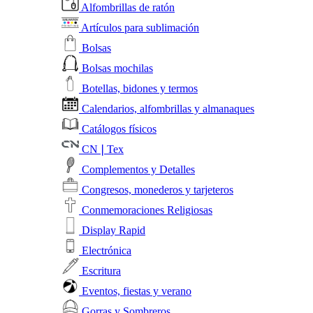
Alfombrillas de ratón
Artículos para sublimación
Bolsas
Bolsas mochilas
Botellas, bidones y termos
Calendarios, alfombrillas y almanaques
Catálogos físicos
CN❘Tex
Complementos y Detalles
Congresos, monederos y tarjeteros
Conmemoraciones Religiosas
Display Rapid
Electrónica
Escritura
Eventos, fiestas y verano
Gorras y Sombreros