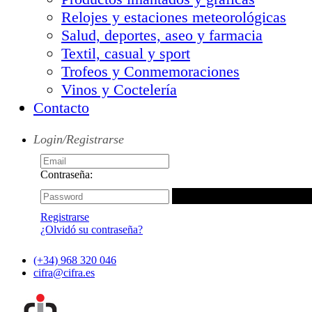
Relojes y estaciones meteorológicas
Salud, deportes, aseo y farmacia
Textil, casual y sport
Trofeos y Conmemoraciones
Vinos y Coctelería
Contacto
Login/Registrarse
Contraseña:
Registrarse
¿Olvidó su contraseña?
(+34) 968 320 046
cifra@cifra.es