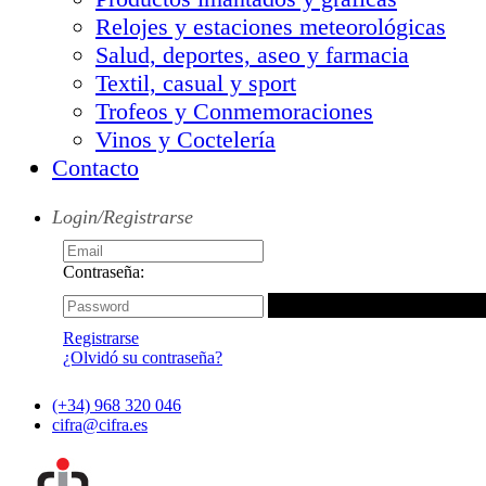
Relojes y estaciones meteorológicas
Salud, deportes, aseo y farmacia
Textil, casual y sport
Trofeos y Conmemoraciones
Vinos y Coctelería
Contacto
Login/Registrarse
Contraseña:
Registrarse
¿Olvidó su contraseña?
(+34) 968 320 046
cifra@cifra.es