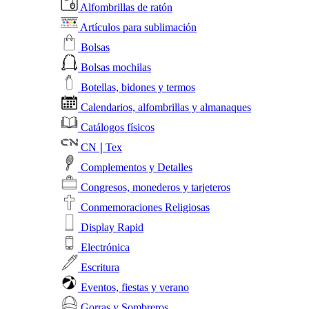
Alfombrillas de ratón
Artículos para sublimación
Bolsas
Bolsas mochilas
Botellas, bidones y termos
Calendarios, alfombrillas y almanaques
Catálogos físicos
CN❘Tex
Complementos y Detalles
Congresos, monederos y tarjeteros
Conmemoraciones Religiosas
Display Rapid
Electrónica
Escritura
Eventos, fiestas y verano
Gorras y Sombreros