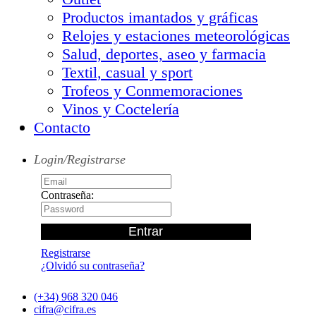
Productos imantados y gráficas
Relojes y estaciones meteorológicas
Salud, deportes, aseo y farmacia
Textil, casual y sport
Trofeos y Conmemoraciones
Vinos y Coctelería
Contacto
Login/Registrarse
Contraseña:
Registrarse
¿Olvidó su contraseña?
(+34) 968 320 046
cifra@cifra.es