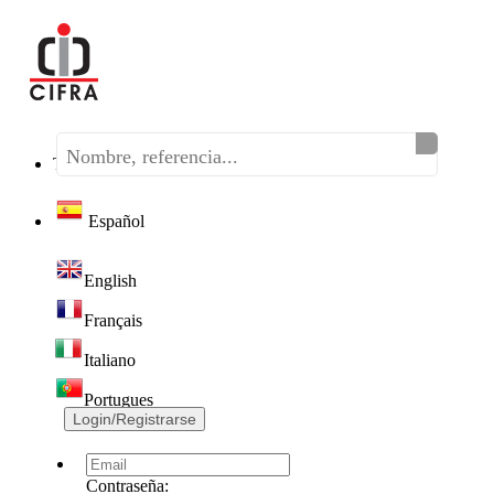
Teléfono:
(+34) 968 320 046
Español
English
Français
Italiano
Portugues
Login/Registrarse
Contraseña: