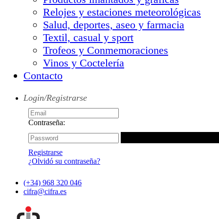
Relojes y estaciones meteorológicas
Salud, deportes, aseo y farmacia
Textil, casual y sport
Trofeos y Conmemoraciones
Vinos y Coctelería
Contacto
Login/Registrarse
Contraseña:
Registrarse
¿Olvidó su contraseña?
(+34) 968 320 046
cifra@cifra.es