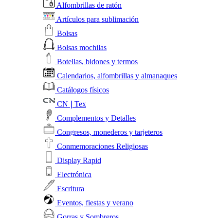
Alfombrillas de ratón
Artículos para sublimación
Bolsas
Bolsas mochilas
Botellas, bidones y termos
Calendarios, alfombrillas y almanaques
Catálogos físicos
CN❘Tex
Complementos y Detalles
Congresos, monederos y tarjeteros
Conmemoraciones Religiosas
Display Rapid
Electrónica
Escritura
Eventos, fiestas y verano
Gorras y Sombreros