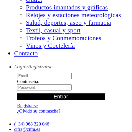
Productos imantados y gráficas
Relojes y estaciones meteorológicas
Salud, deportes, aseo y farmacia
Textil, casual y sport
Trofeos y Conmemoraciones
Vinos y Coctelería
Contacto
Login/Registrarse
Contraseña:
Registrarse
¿Olvidó su contraseña?
(+34) 968 320 046
cifra@cifra.es