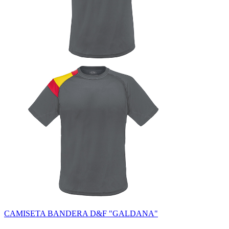
CAMISETA BANDERA D&F "GALDANA"