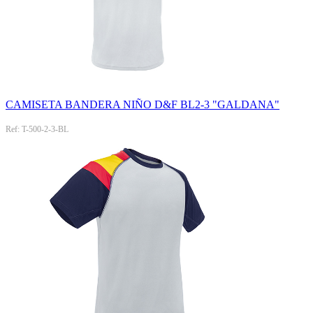
CAMISETA BANDERA NIÑO D&F BL2-3 "GALDANA"
Ref: T-500-2-3-BL