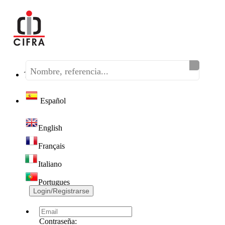
Teléfono:
(+34) 968 320 046
Español
English
Français
Italiano
Portugues
Login/Registrarse
Contraseña: