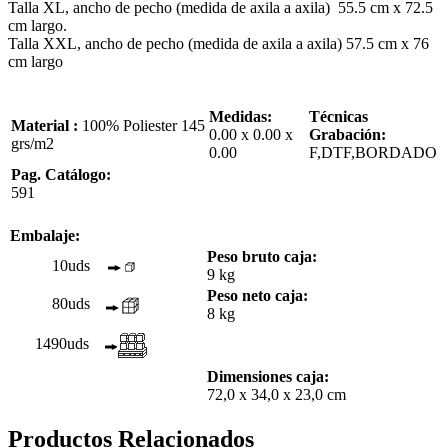
Talla XL, ancho de pecho (medida de axila a axila) 55.5 cm x 72.5
cm largo.
Talla XXL, ancho de pecho (medida de axila a axila) 57.5 cm x 76
cm largo
Medidas:
Técnicas
Material :
100% Poliester 145
0.00 x 0.00 x
Grabación:
grs/m2
0.00
F,DTF,BORDADO
Pag. Catálogo:
591
Embalaje:
Peso bruto caja:
10uds
9 kg
Peso neto caja:
80uds
8 kg
1490uds
Dimensiones caja:
72,0 x 34,0 x 23,0 cm
Productos Relacionados