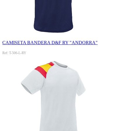
CAMISETA BANDERA D&F RY "ANDORRA"
Ref: T-506-L-RY