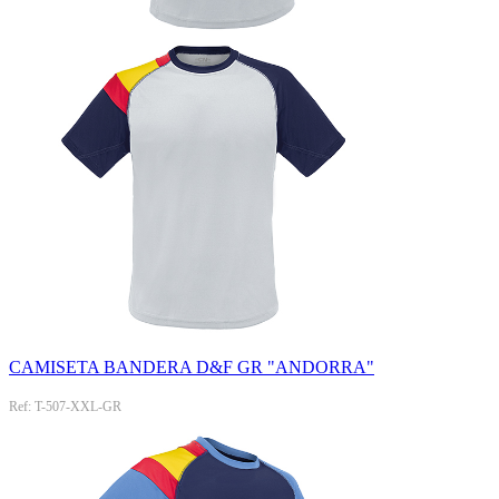
CAMISETA BANDERA D&F GR "ANDORRA"
Ref: T-507-XXL-GR