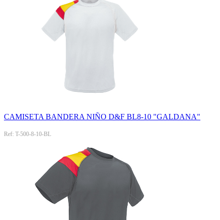
CAMISETA BANDERA NIÑO D&F BL8-10 "GALDANA"
Ref: T-500-8-10-BL