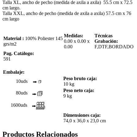
Talla XL, ancho de pecho (medida de axila a axila) 55.5 cm x 72.5
cm largo.
Talla XXL, ancho de pecho (medida de axila a axila) 57.5 cm x 76
cm largo
Medidas:
Técnicas
Material :
100% Poliester 145
0.00 x 0.00 x
Grabación:
grs/m2
0.00
F,DTF,BORDADO
Pag. Catálogo:
591
Embalaje:
Peso bruto caja:
10uds
10 kg
Peso neto caja:
80uds
9 kg
1600uds
Dimensiones caja:
74,0 x 36,0 x 23,0 cm
Productos Relacionados