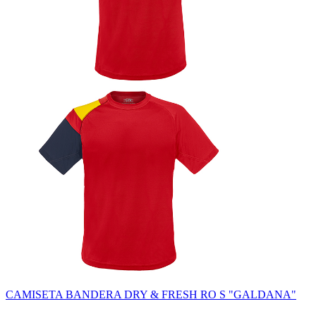
CAMISETA BANDERA DRY & FRESH RO S "GALDANA"