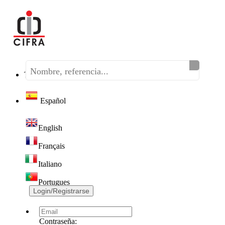
Teléfono:
(+34) 968 320 046
Español
English
Français
Italiano
Portugues
Login/Registrarse
Contraseña: