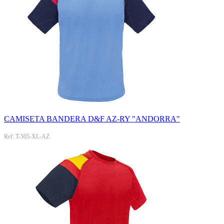
CAMISETA BANDERA D&F AZ-RY "ANDORRA"
Ref: T-505-XL-AZ