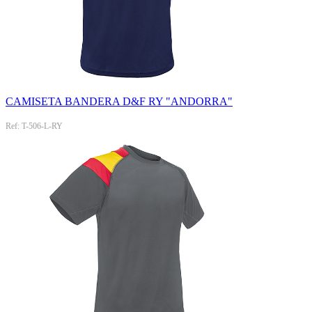
CAMISETA BANDERA D&F RY "ANDORRA"
Ref: T-506-L-RY