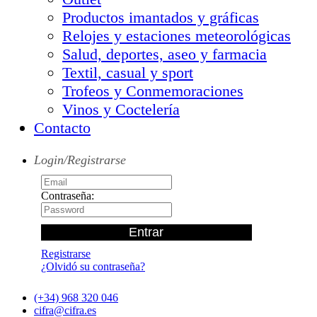
Productos imantados y gráficas
Relojes y estaciones meteorológicas
Salud, deportes, aseo y farmacia
Textil, casual y sport
Trofeos y Conmemoraciones
Vinos y Coctelería
Contacto
Login/Registrarse
Contraseña:
Registrarse
¿Olvidó su contraseña?
(+34) 968 320 046
cifra@cifra.es