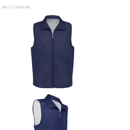
Ref: T-1214-XL-RY