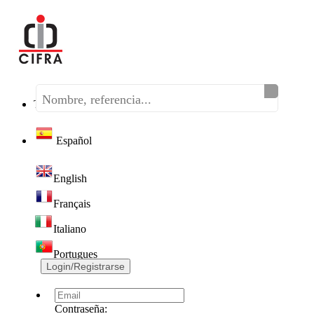
Teléfono:
(+34) 968 320 046
Español
English
Français
Italiano
Portugues
Login/Registrarse
Contraseña: