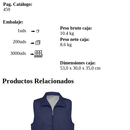
Pag. Catálogo:
459
Embalaje:
Peso bruto caja:
1uds
10.4 kg
Peso neto caja:
200uds
8.6 kg
3000uds
Dimensiones caja:
53,0 x 30,0 x 35,0 cm
Productos Relacionados