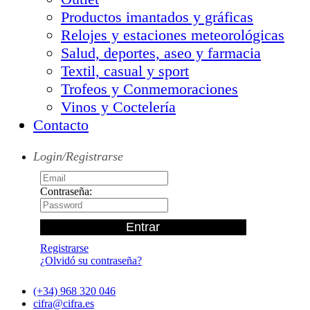
Productos imantados y gráficas
Relojes y estaciones meteorológicas
Salud, deportes, aseo y farmacia
Textil, casual y sport
Trofeos y Conmemoraciones
Vinos y Coctelería
Contacto
Login/Registrarse
Contraseña:
Registrarse
¿Olvidó su contraseña?
(+34) 968 320 046
cifra@cifra.es