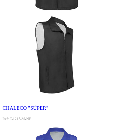
CHALECO "SÚPER"
Ref: T-1215-M-NE