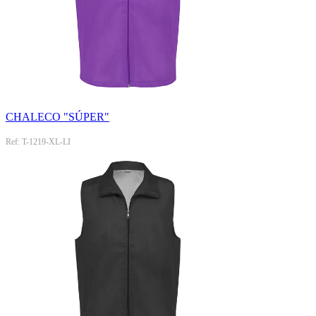
CHALECO "SÚPER"
Ref: T-1219-XL-LI