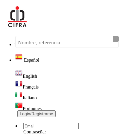
Teléfono:
(+34) 968 320 046
Español
English
Français
Italiano
Portugues
Login/Registrarse
Contraseña: