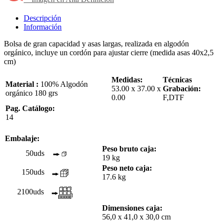
Descripción
Información
Bolsa de gran capacidad y asas largas, realizada en algodón
orgánico, incluye un cordón para ajustar cierre (medida asas 40x2,5
cm)
Medidas:
Técnicas
Material :
100% Algodón
53.00 x 37.00 x
Grabación:
orgánico 180 grs
0.00
F,DTF
Pag. Catálogo:
14
Embalaje:
Peso bruto caja:
50uds
19 kg
Peso neto caja:
150uds
17.6 kg
2100uds
Dimensiones caja:
56,0 x 41,0 x 30,0 cm