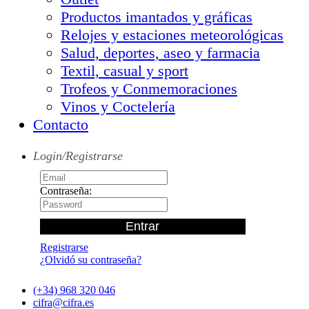
Productos imantados y gráficas
Relojes y estaciones meteorológicas
Salud, deportes, aseo y farmacia
Textil, casual y sport
Trofeos y Conmemoraciones
Vinos y Coctelería
Contacto
Login/Registrarse
Contraseña:
Registrarse
¿Olvidó su contraseña?
(+34) 968 320 046
cifra@cifra.es