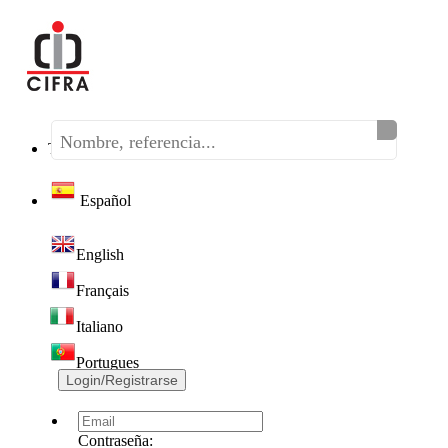
Teléfono:
(+34) 968 320 046
Español
English
Français
Italiano
Portugues
Login/Registrarse
Contraseña: