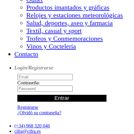
Productos imantados y gráficas
Relojes y estaciones meteorológicas
Salud, deportes, aseo y farmacia
Textil, casual y sport
Trofeos y Conmemoraciones
Vinos y Coctelería
Contacto
Login/Registrarse
Contraseña:
Registrarse
¿Olvidó su contraseña?
(+34) 968 320 046
cifra@cifra.es