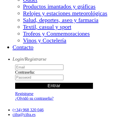
Productos imantados y gráficas
Relojes y estaciones meteorológicas
Salud, deportes, aseo y farmacia
Textil, casual y sport
Trofeos y Conmemoraciones
Vinos y Coctelería
Contacto
Login/Registrarse
Contraseña:
Registrarse
¿Olvidó su contraseña?
(+34) 968 320 046
cifra@cifra.es