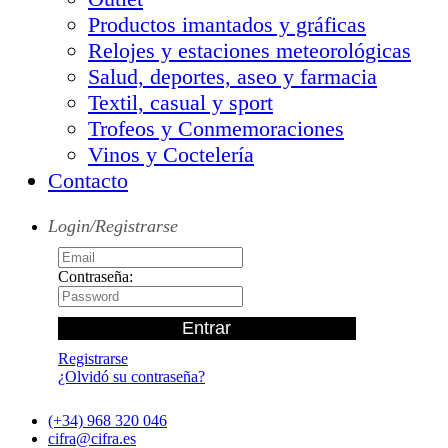
Productos imantados y gráficas
Relojes y estaciones meteorológicas
Salud, deportes, aseo y farmacia
Textil, casual y sport
Trofeos y Conmemoraciones
Vinos y Coctelería
Contacto
Login/Registrarse
Contraseña:
Registrarse
¿Olvidó su contraseña?
(+34) 968 320 046
cifra@cifra.es