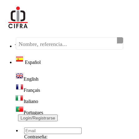
Teléfono:
(+34) 968 320 046
Español
English
Français
Italiano
Portugues
Login/Registrarse
Contraseña: