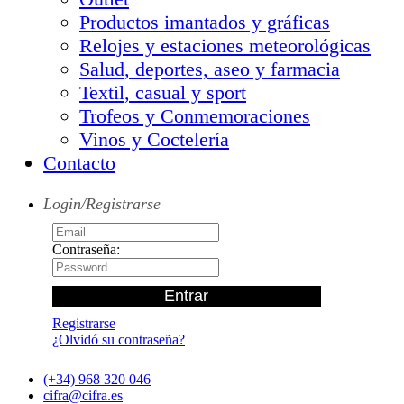
Productos imantados y gráficas
Relojes y estaciones meteorológicas
Salud, deportes, aseo y farmacia
Textil, casual y sport
Trofeos y Conmemoraciones
Vinos y Coctelería
Contacto
Login/Registrarse
Contraseña:
Registrarse
¿Olvidó su contraseña?
(+34) 968 320 046
cifra@cifra.es