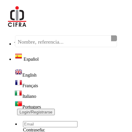
Teléfono:
(+34) 968 320 046
Español
English
Français
Italiano
Portugues
Login/Registrarse
Contraseña: