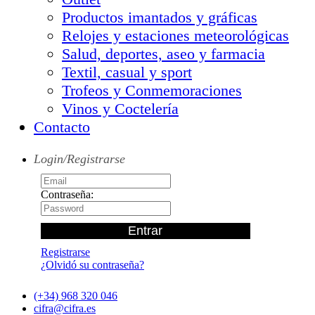
Productos imantados y gráficas
Relojes y estaciones meteorológicas
Salud, deportes, aseo y farmacia
Textil, casual y sport
Trofeos y Conmemoraciones
Vinos y Coctelería
Contacto
Login/Registrarse
Contraseña:
Registrarse
¿Olvidó su contraseña?
(+34) 968 320 046
cifra@cifra.es