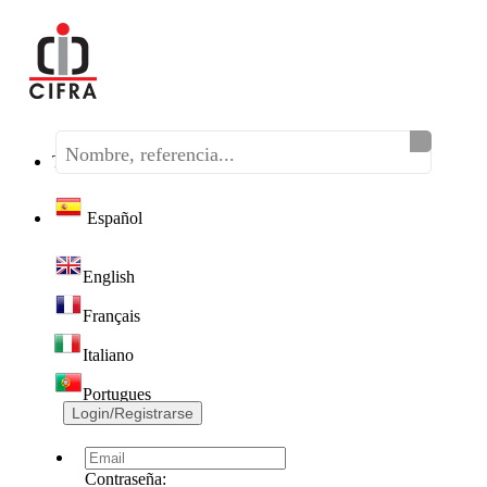
Teléfono:
(+34) 968 320 046
Español
English
Français
Italiano
Portugues
Login/Registrarse
Contraseña: